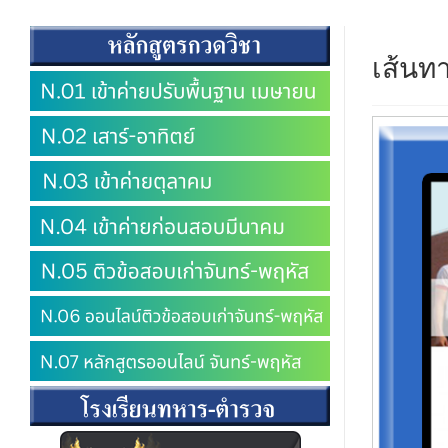
เส้นทา