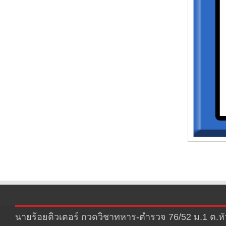
นายร้อยติวเตอร์ กวดวิชาทหาร-ตำรวจ 76/52 ม.1 ต.หัว