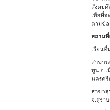
สังคมศ
เพื่อที
ตามข้
สถานที่
เรียนที
สาขานค
พูน อ.
นครศรี
สาขาสุร
จ.สุราษ