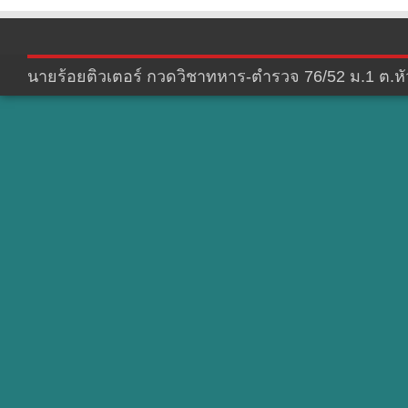
นายร้อยติวเตอร์ กวดวิชาทหาร-ตำรวจ 76/52 ม.1 ต.หัว