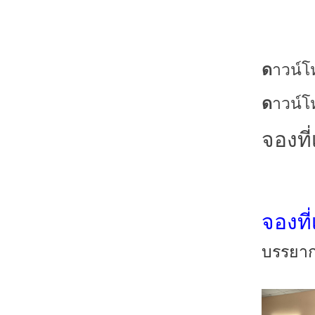
ด
าวน์โห
ด
าวน์โ
จองที่
จองที่
บรรยาก