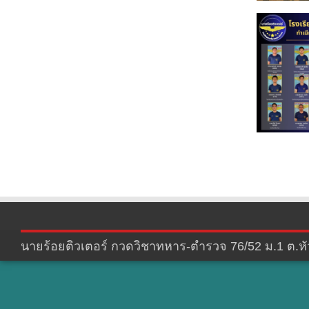
นายร้อยติวเตอร์ กวดวิชาทหาร-ตำรวจ 76/52 ม.1 ต.หัว